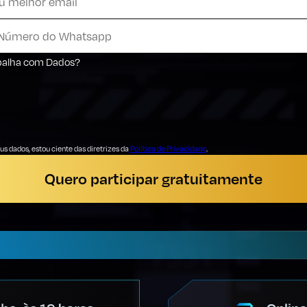
abalha com Dados?
s dados, estou ciente das diretrizes da
Política de Privacidade
.
Quero participar gratuitamente