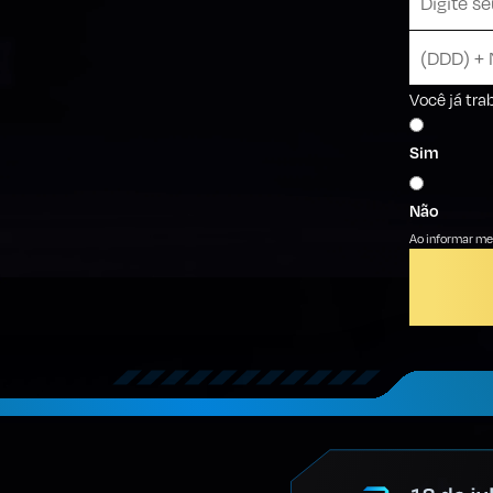
Você já tr
Sim
Não
Ao informar meu