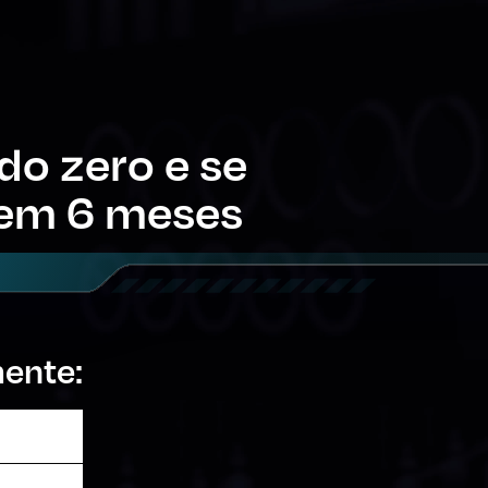
do zero e se
 em 6 meses
mente: